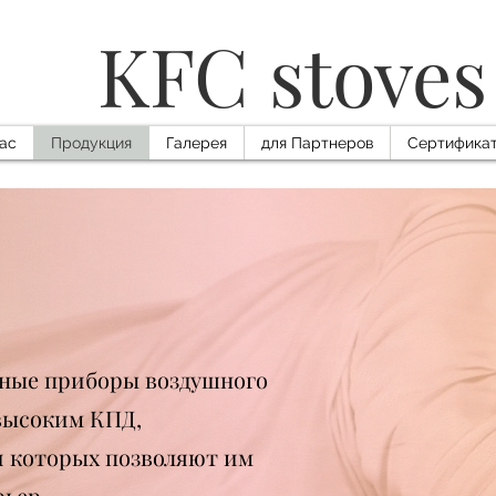
KFC stoves
ас
Продукция
Галерея
для Партнеров
Сертифика
ные приборы воздушного
 высоким КПД,
и которых позволяют им
рьер