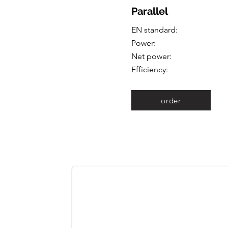
Parallel
EN standard:
Power:
Net power:
Efficiency:
order
gravity_