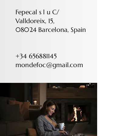
Fepecal s l u C/
Valldoreix, 15,
08024 Barcelona, Spain
+34 656881145
mondefoc@gmail.com