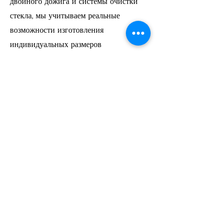
двойного дожига и системы очистки
стекла, мы учитываем реальные
возможности изготовления
индивидуальных размеров
жаропрочных стекол и доступ к топке с
целью ее обслуживания. Пожалуй,
только это и является ограничениями
ваших самых бурных фантазий.
В данном направлении мы с
энтузиазмом приглашаем к
сотрудничеству дизайнеров
интерьеров.
перейти